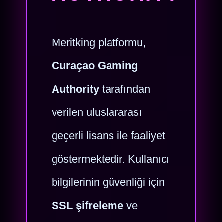
Meritking platformu,
Curaçao Gaming
Authority
tarafından
verilen uluslararası
geçerli lisans ile faaliyet
göstermektedir. Kullanıcı
bilgilerinin güvenliği için
SSL şifreleme
ve