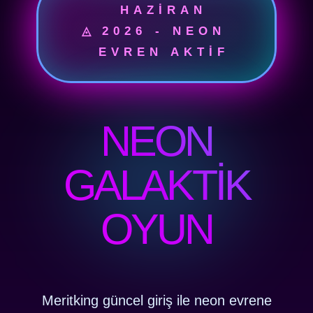
HAZİRAN
◬
2026 - NEON
EVREN AKTİF
NEON
GALAKTIK
OYUN
Meritking güncel giriş ile neon evrene