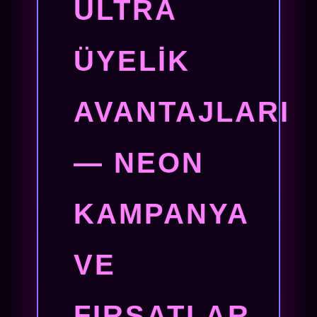
ULTRA
ÜYELIK
AVANTAJLARI
— NEON
KAMPANYA
VE
FIRSATLAR