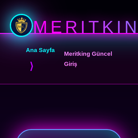
MERITKI
Ana Sayfa
Meritking Güncel
Giriş