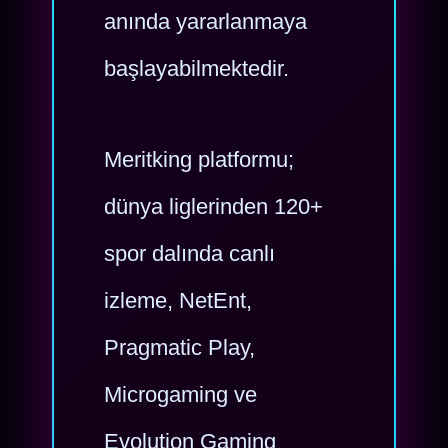
anında yararlanmaya
başlayabilmektedir.
Meritking platformu;
dünya liglerinden 120+
spor dalında canlı
izleme, NetEnt,
Pragmatic Play,
Microgaming ve
Evolution Gaming