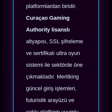
platformlardan biridir.
Curaçao Gaming
Authority lisanslı
altyapısı, SSL şifreleme
ve sertifikalı ultra oyun
sistemi ile sektörde öne
çıkmaktadır. Meritking
güncel giriş işlemleri,
futuristik arayüzü ve
çoklu platform uyumlu