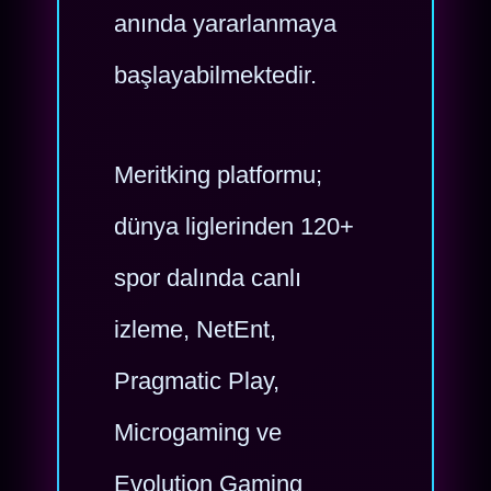
anında yararlanmaya
başlayabilmektedir.
Meritking platformu;
dünya liglerinden 120+
spor dalında canlı
izleme, NetEnt,
Pragmatic Play,
Microgaming ve
Evolution Gaming