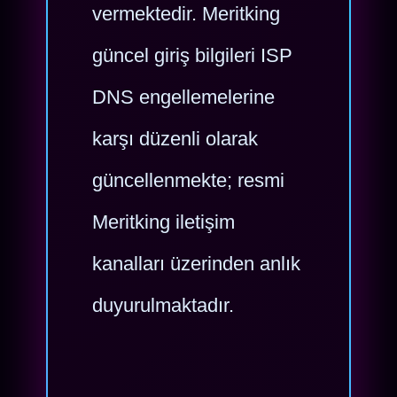
vermektedir. Meritking
güncel giriş bilgileri ISP
DNS engellemelerine
karşı düzenli olarak
güncellenmekte; resmi
Meritking iletişim
kanalları üzerinden anlık
duyurulmaktadır.