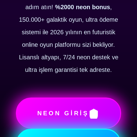
adım atın!
%2000 neon bonus
,
150.000+ galaktik oyun, ultra ödeme
sistemi ile 2026 yılının en futuristik
online oyun platformu sizi bekliyor.
Lisanslı altyapı, 7/24 neon destek ve
ultra işlem garantisi tek adreste.
NEON GIRIŞ