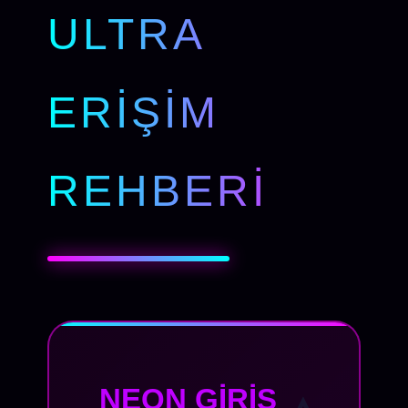
ULTRA
ERIŞIM
REHBERI
NEON GIRIŞ