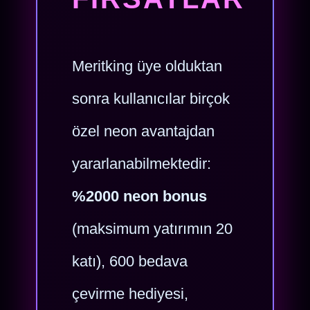
Meritking üye olduktan
sonra kullanıcılar birçok
özel neon avantajdan
yararlanabilmektedir:
%2000 neon bonus
(maksimum yatırımın 20
katı), 600 bedava
çevirme hediyesi,