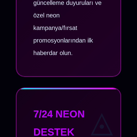
güncelleme duyuruları ve
özel neon
kampanya/fırsat
promosyonlarından ilk
haberdar olun.
7/24 NEON
DESTEK