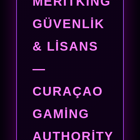
MERITKING
GÜVENLIK
& LISANS
—
CURAÇAO
GAMING
AUTHORITY