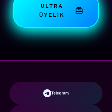
ULTRA
ÜYELIK
Telegram