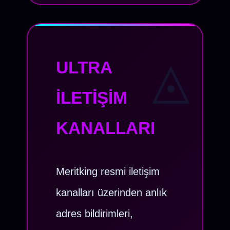
ULTRA
İLETIŞIM
KANALLARI
Meritking resmi iletişim
kanalları üzerinden anlık
adres bildirimleri,