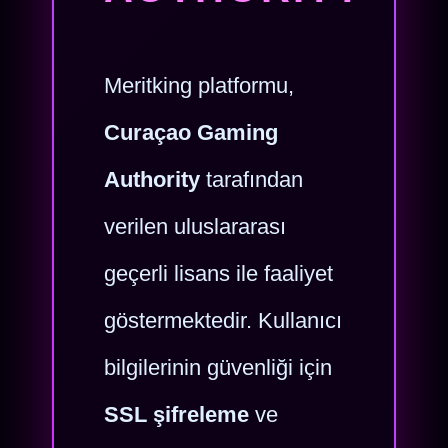
Meritking platformu,
Curaçao Gaming
Authority
tarafından
verilen uluslararası
geçerli lisans ile faaliyet
göstermektedir. Kullanıcı
bilgilerinin güvenliği için
SSL şifreleme
ve