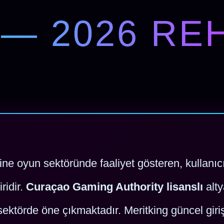
 — 2026 RE
ine oyun sektöründe faaliyet gösteren, kullanıcı
ridir.
Curaçao Gaming Authority lisanslı
alty
e sektörde öne çıkmaktadır. Meritking güncel giriş