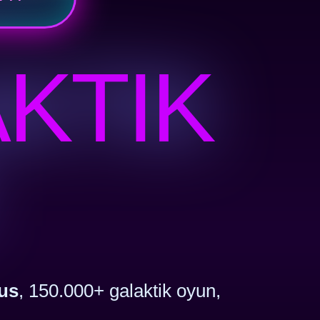
KTIK
us
, 150.000+ galaktik oyun,