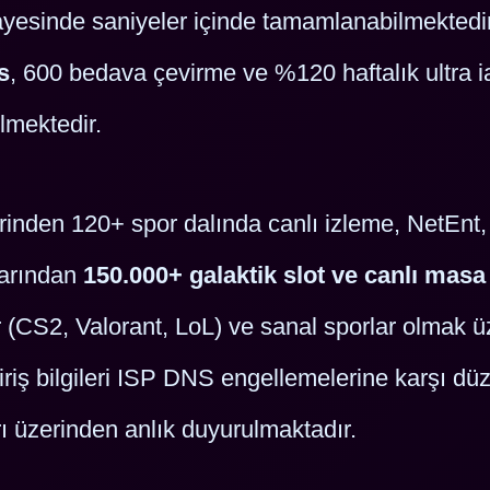
yesinde saniyeler içinde tamamlanabilmektedir. 
s
, 600 bedava çevirme ve %120 haftalık ultra ia
lmektedir.
lerinden 120+ spor dalında canlı izleme, NetEn
larından
150.000+ galaktik slot ve canlı mas
or (CS2, Valorant, LoL) ve sanal sporlar olmak
iriş bilgileri ISP DNS engellemelerine karşı dü
rı üzerinden anlık duyurulmaktadır.