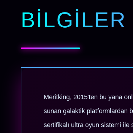
BILGILER
Meritking, 2015'ten bu yana onl
sunan galaktik platformlardan bi
sertifikalı ultra oyun sistemi il