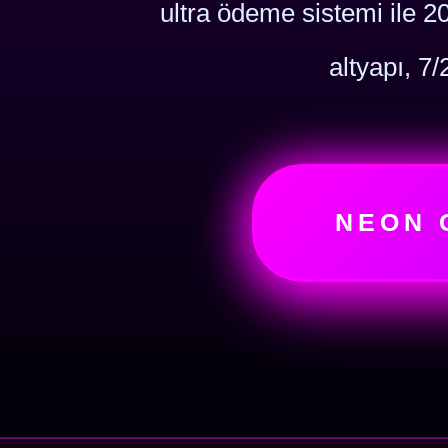
ultra ödeme sistemi ile 202
altyapı, 7
NEON 