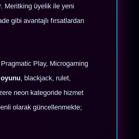
Meritking üyelik ile yeni
de gibi avantajlı fırsatlardan
t, Pragmatic Play, Microgaming
a oyunu
, blackjack, rulet,
 üzere neon kategoride hizmet
zenli olarak güncellenmekte;