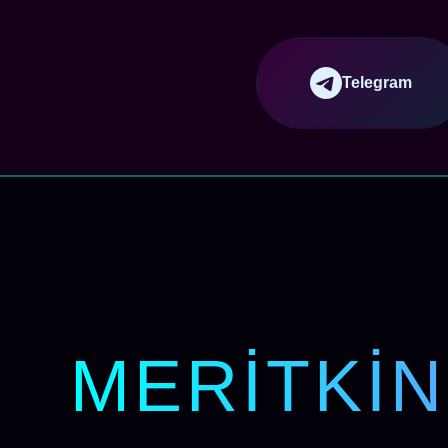
Telegram
MERITKI