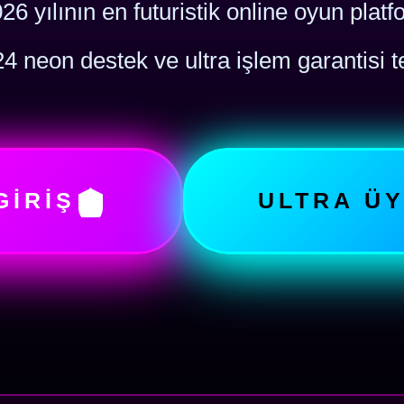
6 yılının en futuristik online oyun platfo
/24 neon destek ve ultra işlem garantisi t
GIRIŞ
ULTRA ÜY