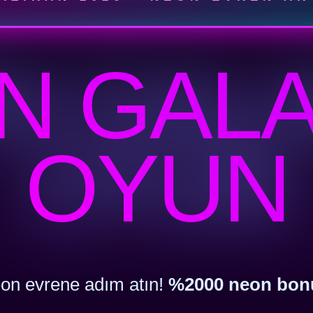
N GALA
OYUN
neon evrene adım atın!
%2000 neon bon