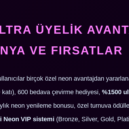
LTRA ÜYELIK AVAN
NYA VE FIRSATLAR
llanıcılar birçok özel neon avantajdan yararla
katı), 600 bedava çevirme hediyesi,
%1500 ul
 aylık neon yenileme bonusu, özel turnuva ödülle
i Neon VIP sistemi
(Bronze, Silver, Gold, Pl