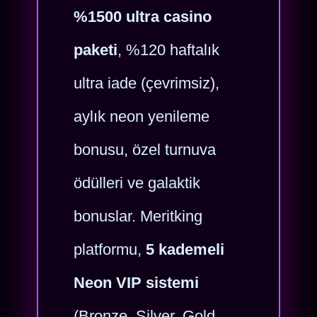
%1500 ultra casino
paketi
, %120 haftalık
ultra iade (çevrimsiz),
aylık neon yenileme
bonusu, özel turnuva
ödülleri ve galaktik
bonuslar. Meritking
platformu,
5 kademeli
Neon VIP sistemi
(Bronze, Silver, Gold,