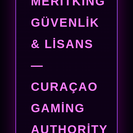
MERITKING
GÜVENLIK
& LISANS
—
CURAÇAO
GAMING
AUTHORITY