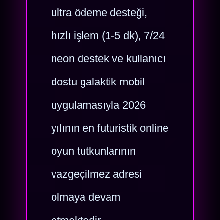
ultra ödeme desteği,
hızlı işlem (1-5 dk), 7/24
neon destek ve kullanıcı
dostu galaktik mobil
uygulamasıyla 2026
yılının en futuristik online
oyun tutkunlarının
vazgeçilmez adresi
olmaya devam