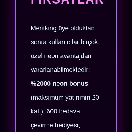
Meritking üye olduktan
sonra kullanıcılar birçok
özel neon avantajdan
yararlanabilmektedir:
%2000 neon bonus
(maksimum yatırımın 20
katı), 600 bedava
çevirme hediyesi,