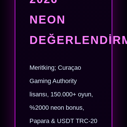
NEON
DEĞERLENDIR
Meritking; Curaçao
Gaming Authority
lisansı, 150.000+ oyun,
%2000 neon bonus,
Papara & USDT TRC-20