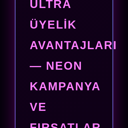
ULTRA
ÜYELIK
AVANTAJLARI
— NEON
KAMPANYA
VE
FIRSATLAR