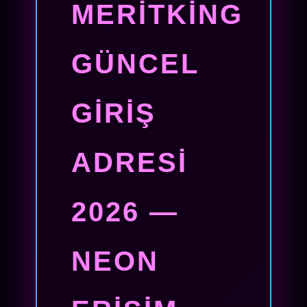
MERITKING
GÜNCEL
GIRIŞ
ADRESI
2026 —
NEON