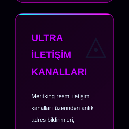
ULTRA
İLETIŞIM
KANALLARI
Meritking resmi iletişim
kanalları üzerinden anlık
adres bildirimleri,